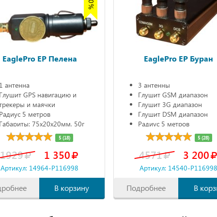
EaglePro EP Пелена
EaglePro EP Буран
1 антенна
3 антенны
Глушит GPS навигацию и
Глушит GSM диапазон
трекеры и маячки
Глушит 3G диапазон
Радиус 5 метров
Глушит DSM диапазон
Габариты: 75х20х20мм, 50г
Радиус 5 метров
5 (18)
5 (28)
1929
1 350
4571
3 200
Артикул: 14964-P116998
Артикул: 14540-P11699
дробнее
В корзину
Подробнее
В корз