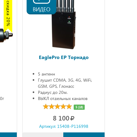
Акция скидка 20%
ВИДЕО
EaglePro EP Торнадо
5 антенн
Глушит CDMA, 3G, 4G, WiFi,
GSM, GPS, Глонасс
Радиус до 20м.
0г
ВЫКЛ отдельных каналов
Автономно 90мин.
5 (18)
8 100
8
Артикул: 15408-P116998