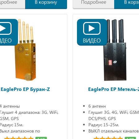
дробнее
В корзину
Подробнее
В корз
ИДЕО
ВИДЕО
EaglePro EP Буран-Z
EaglePro EP Метель-
4 антенны
6 антенн
Глушит 4 диапазона: 3G, WiFi,
Глушит 3G, 4G, WiFi, GSM
GSM, GPS
DCS/PHS, GPS
Радиус 15м.
Радиус 15-25м.
Выкл диапазонов по
ВЫКЛ отдельных каналов
отдельности
Автономно 90 мин.