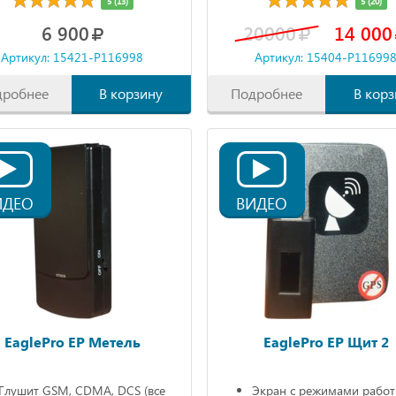
5 (13)
5 (20)
Автономно 90мин.
6 900
20000
14 000
Артикул: 15421-P116998
Артикул: 15404-P11699
дробнее
В корзину
Подробнее
В корз
ИДЕО
ВИДЕО
EaglePro EP Метель
EaglePro EP Щит 2
Глушит GSM, CDMA, DCS (все
Экран с режимами рабо