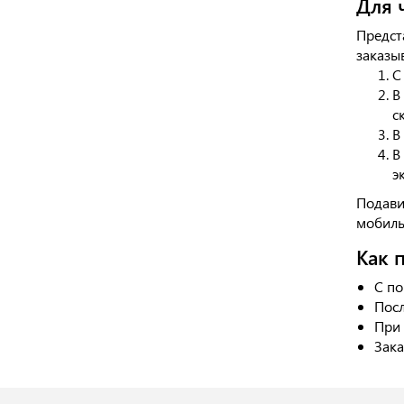
Для 
Предст
заказыв
С
В
с
В
В
э
Подави
мобильн
Как 
С по
Посл
При 
Зака