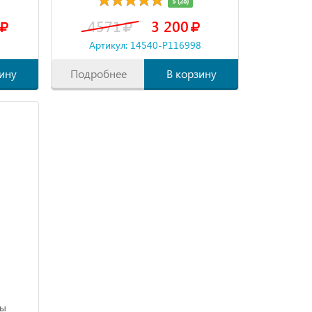
5 (28)
4571
3 200
8
Артикул: 14540-P116998
ину
Подробнее
В корзину
ты