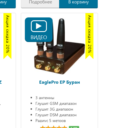
ину
Подробнее
В корзину
Акция скидка 20%
Акция скидка 20%
ВИДЕО
Z
EaglePro EP Буран
3 антенны
,
Глушит GSM диапазон
Глушит 3G диапазон
Глушит DSM диапазон
Радиус 5 метров