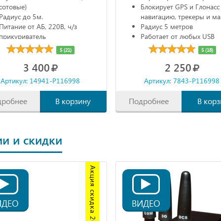
сотовые)
Блокирует GPS и Глонасс
Радиус до 5м.
навигацию, трекеры и м
Питание от АБ, 220В, ч/з
Радиус 5 метров
прикуриватель
Работает от любых USB
Автономно до 1,5час.
источников питания
5 (21)
5 (18)
Габариты: 68х20х10 мм
3 400
2 250
Артикул: 14941-P116998
Артикул: 7843-P116998
дробнее
В корзину
Подробнее
В корз
и и скидки
Акция скидка 20%
ИДЕО
ВИДЕО