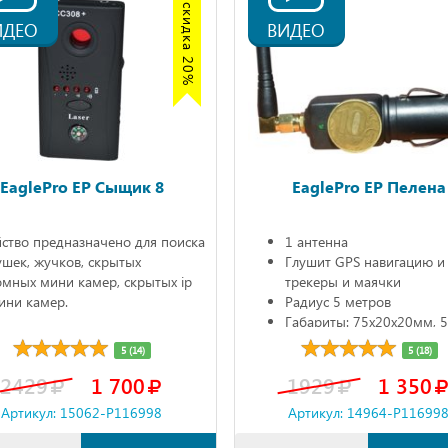
Акция скидка 20%
ИДЕО
ВИДЕО
EaglePro EP Сыщик 8
EaglePro EP Пелена
ство предназначено для поиска
1 антенна
шек, жучков, скрытых
Глушит GPS навигацию и
омных мини камер, скрытых ip
трекеры и маячки
мини камер.
Радиус 5 метров
Габариты: 75х20х20мм, 5
5 (14)
5 (18)
2429
1 700
1929
1 350
Артикул: 15062-P116998
Артикул: 14964-P11699