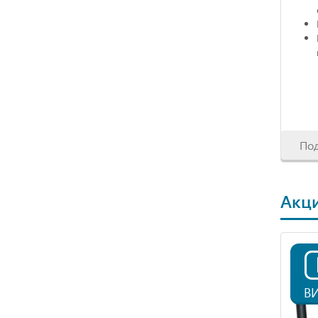
По
Акци
В